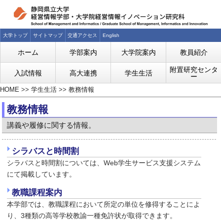
大学トップ
サイトマップ
交通アクセス
English
ホーム
学部案内
大学院案内
教員紹介
附置研究センタ
入試情報
高大連携
学生生活
ー
HOME
>>
学生生活
>>
教務情報
教務情報
講義や履修に関する情報。
シラバスと時間割
シラバスと時間割については、Web学生サービス支援システム
にて掲載しています。
教職課程案内
本学部では、教職課程において所定の単位を修得することによ
り、3種類の高等学校教諭一種免許状が取得できます。