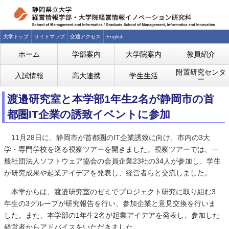
大学トップ
サイトマップ
交通アクセス
English
ホーム
学部案内
大学院案内
教員紹介
附置研究センタ
入試情報
高大連携
学生生活
ー
渡邉研究室と本学部1年生2名が静岡市の首
都圏IT企業の誘致イベントに参加
11月28日に、静岡市が首都圏のIT企業誘致に向け、市内の3大
学・専門学校を巡る視察ツアーを開きました。視察ツアーでは、一
般社団法人ソフトウェア協会の会員企業23社の34人が参加し、学生
が研究成果や起業アイデアを発表し、経営者らと交流しました。
本学からは、渡邉研究室のゼミでプロジェクト研究に取り組む3
年生の3グループが研究報告を行い、参加企業と意見交換を行いま
した。また、本学部の1年生2名が起業アイデアを発表し、参加した
経営者からアドバイスをいただきました。