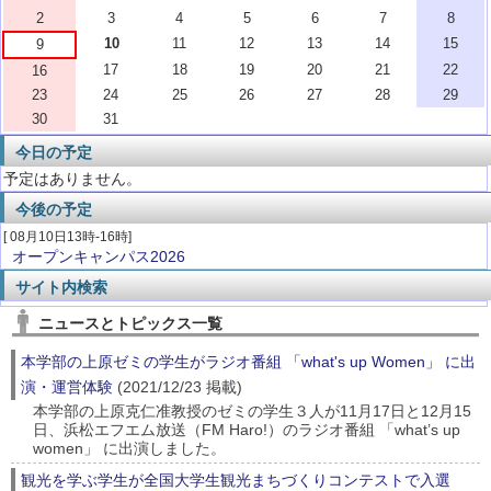
2
3
4
5
6
7
8
10
11
12
13
14
15
9
17
18
19
20
21
22
16
23
24
25
26
27
28
29
30
31
今日の予定
予定はありません。
今後の予定
[ 08月10日13時-16時]
オープンキャンパス2026
サイト内検索
ニュースとトピックス一覧
本学部の上原ゼミの学生がラジオ番組 「what's up Women」 に出
演・運営体験
(2021/12/23 掲載)
本学部の上原克仁准教授のゼミの学生３人が11月17日と12月15
日、浜松エフエム放送（FM Haro!）のラジオ番組 「what’s up
women」 に出演しました。
観光を学ぶ学生が全国大学生観光まちづくりコンテストで入選