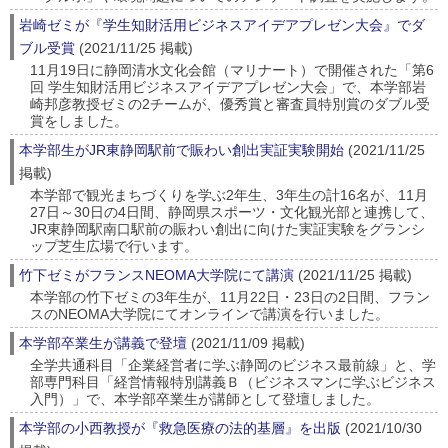
岩崎ゼミが『学生知財活用ビジネスアイデアプレゼン大会』でダ
ブル受賞
(2021/11/25 掲載)
11月19日に静岡清水文化会館（マリナート）で開催された「第6
回 学生知財活用ビジネスアイデアプレゼン大会」で、本学部岩
崎邦彦教授ゼミの2チームが、優秀賞と審査員特別賞のダブル受
賞をしました。
本学部生がJR東静岡駅前で賑わい創出実証実験開始
(2021/11/25
掲載)
本学部で観光まちづくりを学ぶ2年生、3年生の計16名が、11月
27日～30日の4日間、静岡県スポーツ・文化観光部と連携して、
JR東静岡駅南口駅前の賑わい創出に向けた実証実験をグランシ
ップ芝生広場で行います。
竹下ゼミがフランスNEOMA大学院にて講演
(2021/11/25 掲載)
本学部の竹下ゼミの3年生が、11月22日・23日の2日間、フラン
スのNEOMA大学院にてオンラインで講演を行いました。
本学部卒業生が講義で登壇
(2021/11/09 掲載)
全学共通科目「企業経営者に学ぶ静岡のビジネス最前線」と、学
部専門科目「経営情報特別講義Ｂ（ビジネスマンに学ぶビジネス
入門）」で、本学部卒業生が講師として登壇しました。
本学部の小西教授が『救急医療の法的基層』を出版
(2021/10/30