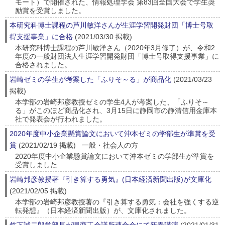
モート）で開催された、情報処理学会 第83回全国大会で学生奨
励賞を受賞しました。
本研究科博士課程の芦川敏洋さんが生涯学習開発財団「博士号取
得支援事業」に合格
(2021/03/30 掲載)
本研究科博士課程の芦川敏洋さん（2020年3月修了）が、令和2
年度の一般財団法人生涯学習開発財団「博士号取得支援事業」に
合格されました。
岩崎ゼミの学生が考案した「ふりそ～る」が商品化
(2021/03/23
掲載)
本学部の岩崎邦彦教授ゼミの学生4人が考案した、「ふりそ～
る」がこのほど商品化され、3月15日に静岡市の静清信用金庫本
社で発表会が行われました。
2020年度中小企業懸賞論文において沖本ゼミの学部生が準賞を受
賞
(2021/02/19 掲載) 一般・社会人の方
2020年度中小企業懸賞論文において沖本ゼミの学部生が準賞を
受賞しました
岩崎邦彦教授著『引き算する勇気』(日本経済新聞出版)が文庫化
(2021/02/05 掲載)
本学部の岩崎邦彦教授著の『引き算する勇気：会社を強くする逆
転発想』（日本経済新聞出版）が、文庫化されました。