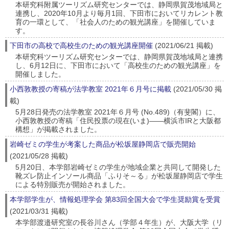
本研究科附属ツーリズム研究センターでは、静岡県賀茂地域局と
連携し、2020年10月より毎月1回、下田市においてリカレント教
育の一環として、「社会人のための観光講座」を開催していま
す。
下田市の高校で高校生のための観光講座開催
(2021/06/21 掲載)
本研究科ツーリズム研究センターでは、静岡県賀茂地域局と連携
し、6月12日に、下田市において「高校生のための観光講座」を
開催しました。
小西敦教授の寄稿が法学教室 2021年６月号に掲載
(2021/05/30 掲
載)
5月28日発売の法学教室 2021年６月号 (No.489)（有斐閣）に、
小西敦教授の寄稿「住民投票の現在(いま)――横浜市IRと大阪都
構想」が掲載されました。
岩崎ゼミの学生が考案した商品が松坂屋静岡店で販売開始
(2021/05/28 掲載)
5月20日、本学部岩崎ゼミの学生が地域企業と共同して開発した
靴ズレ防止インソール商品「ふりそ～る」が松坂屋静岡店で学生
による特別販売が開始されました。
本学部学生が、情報処理学会 第83回全国大会で学生奨励賞を受賞
(2021/03/31 掲載)
本学部渡邉研究室の長谷川さん（学部４年生）が、大阪大学（リ