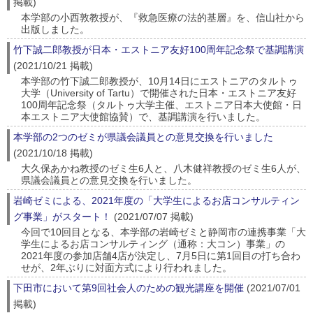
掲載)
本学部の小西敦教授が、『救急医療の法的基層』を、信山社から
出版しました。
竹下誠二郎教授が日本・エストニア友好100周年記念祭で基調講演
(2021/10/21 掲載)
本学部の竹下誠二郎教授が、10月14日にエストニアのタルトゥ
大学（University of Tartu）で開催された日本・エストニア友好
100周年記念祭（タルトゥ大学主催、エストニア日本大使館・日
本エストニア大使館協賛）で、基調講演を行いました。
本学部の2つのゼミが県議会議員との意見交換を行いました
(2021/10/18 掲載)
大久保あかね教授のゼミ生6人と、八木健祥教授のゼミ生6人が、
県議会議員との意見交換を行いました。
岩崎ゼミによる、2021年度の「大学生によるお店コンサルティン
グ事業」がスタート！
(2021/07/07 掲載)
今回で10回目となる、本学部の岩崎ゼミと静岡市の連携事業「大
学生によるお店コンサルティング（通称：大コン）事業」の
2021年度の参加店舗4店が決定し、7月5日に第1回目の打ち合わ
せが、2年ぶりに対面方式により行われました。
下田市において第9回社会人のための観光講座を開催
(2021/07/01
掲載)