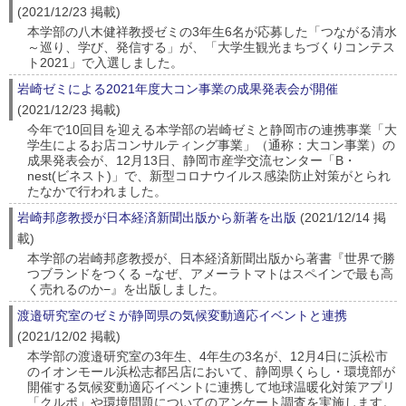
(2021/12/23 掲載)
本学部の八木健祥教授ゼミの3年生6名が応募した「つながる清水
～巡り、学び、発信する」が、「大学生観光まちづくりコンテス
ト2021」で入選しました。
岩崎ゼミによる2021年度大コン事業の成果発表会が開催
(2021/12/23 掲載)
今年で10回目を迎える本学部の岩崎ゼミと静岡市の連携事業「大
学生によるお店コンサルティング事業」（通称：大コン事業）の
成果発表会が、12月13日、静岡市産学交流センター「B・
nest(ビネスト)」で、新型コロナウイルス感染防止対策がとられ
たなかで行われました。
岩崎邦彦教授が日本経済新聞出版から新著を出版
(2021/12/14 掲
載)
本学部の岩崎邦彦教授が、日本経済新聞出版から著書『世界で勝
つブランドをつくる −なぜ、アメーラトマトはスペインで最も高
く売れるのか−』を出版しました。
渡邉研究室のゼミが静岡県の気候変動適応イベントと連携
(2021/12/02 掲載)
本学部の渡邉研究室の3年生、4年生の3名が、12月4日に浜松市
のイオンモール浜松志都呂店において、静岡県くらし・環境部が
開催する気候変動適応イベントに連携して地球温暖化対策アプリ
「クルポ」や環境問題についてのアンケート調査を実施します。