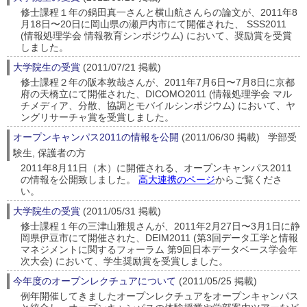
修士課程１年の鍋田真一さんと横山航さんらの論文が、2011年8
月18日〜20日に岡山県の瀬戸内市にて開催された、 SSS2011
(情報処理学会 情報教育シンポジウム) において、奨励賞を受賞
しました。
大学院生の受賞
(2011/07/21 掲載)
修士課程２年の阪本敦哉さんが、2011年7月6日〜7月8日に京都
府の天橋立にて開催された、DICOMO2011 (情報処理学会 マル
チメディア、分散、協調とモバイルシンポジウム) において、ヤ
ングリサーチャ賞を受賞しました。
オープンキャンパス2011の情報を公開
(2011/06/30 掲載) 学部受
験生, 保護者の方
2011年8月11日（木）に開催される、オープンキャンパス2011
の情報を公開致しました。
高大連携のページ
からご覧くださ
い。
大学院生の受賞
(2011/05/31 掲載)
修士課程１年の三津山雅規さんが、2011年2月27日〜3月1日に静
岡県伊豆市にて開催された、DEIM2011 (第3回データ工学と情報
マネジメントに関するフォーラム 第9回日本データベース学会年
次大会) において、学生奨励賞を受賞しました。
今年度のオープンレクチュアについて
(2011/05/25 掲載)
例年開催してきましたオープンレクチュアをオープンキャンパス