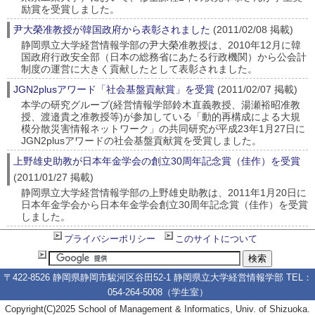
励賞を受賞しました。
尹大榮准教授が韓国政府から表彰されました
(2011/02/08 掲載)
静岡県立大学経営情報学部の尹大榮准教授は、2010年12月に韓
国政府行政安全部（日本の総務省にあたる行政機関）から公会計
制度の運営に大きく貢献したとして表彰されました。
JGN2plusアワード「社会基盤貢献賞」を受賞
(2011/02/07 掲載)
本学の研究グループ(経営情報学部鈴木直義教授、湯瀬裕昭准教
授、渡邉貴之准教授等)が参加している「動的再構成による大規
模分散災害情報ネットワーク」の共同研究が平成23年1月27日に
JGN2plusアワードの社会基盤貢献賞を受賞しました。
上野雄史助教が日本年金学会の創立30周年記念賞（佳作）を受賞
(2011/01/27 掲載)
静岡県立大学経営情報学部の上野雄史助教は、2011年1月20日に
日本年金学会から日本年金学会創立30周年記念賞（佳作）を受賞
しました。
プライバシーポリシー
このサイトについて
〒422-8526 静岡県静岡市駿河区谷田52-1 静岡県立大学経営情報学部 TEL：
054-264-5008（学生室）
Copyright(C)2025 School of Management & Informatics, Univ. of Shizuoka.