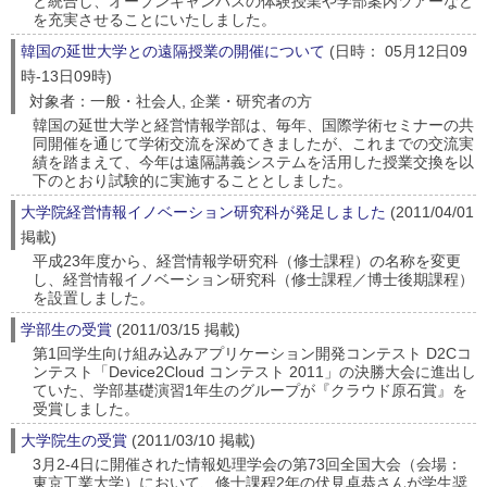
と統合し、オープンキャンパスの体験授業や学部案内ツアーなど
を充実させることにいたしました。
韓国の延世大学との遠隔授業の開催について
(日時： 05月12日09
時-13日09時)
対象者：一般・社会人, 企業・研究者の方
韓国の延世大学と経営情報学部は、毎年、国際学術セミナーの共
同開催を通じて学術交流を深めてきましたが、これまでの交流実
績を踏まえて、今年は遠隔講義システムを活用した授業交換を以
下のとおり試験的に実施することとしました。
大学院経営情報イノベーション研究科が発足しました
(2011/04/01
掲載)
平成23年度から、経営情報学研究科（修士課程）の名称を変更
し、経営情報イノベーション研究科（修士課程／博士後期課程）
を設置しました。
学部生の受賞
(2011/03/15 掲載)
第1回学生向け組み込みアプリケーション開発コンテスト D2Cコ
ンテスト「Device2Cloud コンテスト 2011」の決勝大会に進出し
ていた、学部基礎演習1年生のグループが『クラウド原石賞』を
受賞しました。
大学院生の受賞
(2011/03/10 掲載)
3月2-4日に開催された情報処理学会の第73回全国大会（会場：
東京工業大学）において、修士課程2年の伏見卓恭さんが学生奨