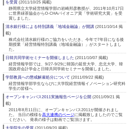
を受賞
(2011/10/25 掲載)
静岡県立大学経営情報学部の岩崎邦彦教授が、2011年10月17日
に世界緑茶協会からO-CHAパイオニア賞「学術研究大賞」を受
賞しました。
清水銀行様による特別講義「地域金融論」が開講
(2011/10/14 掲
載)
株式会社清水銀行様のご協力をいただき、今年で7年目になる後
期授業「経営情報特別講義（地域金融論）」がスタートしまし
た。
日韓共同学術セミナーを開催しました
(2011/10/07 掲載)
経営情報学部では、9/27-9/29に韓国の延世大学、忠北大学、韓
国政府会計学会と日韓共同学術セミナーを開催しました。
学部教員への懲戒解雇処分について
(2011/09/22 掲載)
経営情報学部学生ならびに大学院経営情報イノベーション研究科
学生の皆様へ
オープンキャンパス2011実施報告ページを公開
(2011/09/21 掲
載)
2011年8月11日に、オープンキャンパス2011が開催されまし
た。 当日の模様を
高大連携のページ
に掲載致しましたのでご覧
ください。 発表の様子は動画でご覧頂けます。
大学院生の受賞
(2011/09/20 掲載)