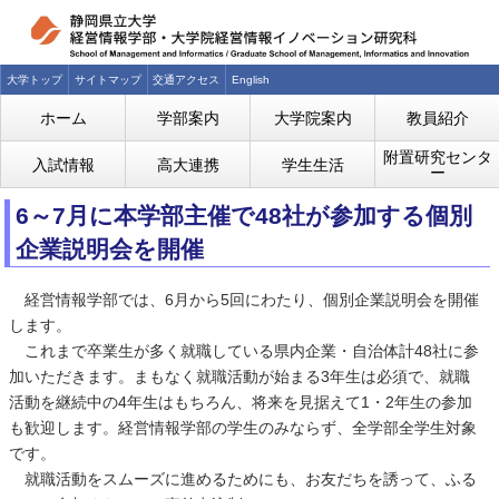
大学トップ
サイトマップ
交通アクセス
English
ホーム
学部案内
大学院案内
教員紹介
附置研究センタ
入試情報
高大連携
学生生活
ー
6～7月に本学部主催で48社が参加する個別
企業説明会を開催
経営情報学部では、6月から5回にわたり、個別企業説明会を開催
します。
これまで卒業生が多く就職している県内企業・自治体計48社に参
加いただきます。まもなく就職活動が始まる3年生は必須で、就職
活動を継続中の4年生はもちろん、将来を見据えて1・2年生の参加
も歓迎します。経営情報学部の学生のみならず、全学部全学生対象
です。
就職活動をスムーズに進めるためにも、お友だちを誘って、ふる