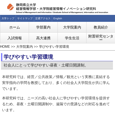
大学トップ
サイトマップ
交通アクセス
English
ホーム
学部案内
大学院案内
教員紹介
附置研究センタ
入試情報
高大連携
学生生活
ー
HOME
>>
大学院案内
>>
学びやすい学習環境
学びやすい学習環境
社会人にとって学びやすい昼夜・土曜日開講制。
本研究科では、経営／公共政策／情報／観光という実務に直結する
実学指向の学問を教授しており、多くの社会人大学院生が共に学ん
でいます。
本研究科では、ニーズの高い社会人に学びやすい学習環境を提供す
るため、昼夜・土曜日開講制や、遠隔での受講などの対応を進めて
います。