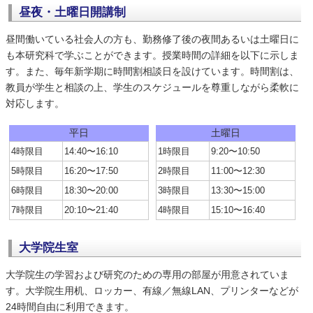
昼夜・土曜日開講制
昼間働いている社会人の方も、勤務修了後の夜間あるいは土曜日に
も本研究科で学ぶことができます。授業時間の詳細を以下に示しま
す。また、毎年新学期に時間割相談日を設けています。時間割は、
教員が学生と相談の上、学生のスケジュールを尊重しながら柔軟に
対応します。
平日
土曜日
4時限目
14:40〜16:10
1時限目
9:20〜10:50
5時限目
16:20〜17:50
2時限目
11:00〜12:30
6時限目
18:30〜20:00
3時限目
13:30〜15:00
7時限目
20:10〜21:40
4時限目
15:10〜16:40
大学院生室
大学院生の学習および研究のための専用の部屋が用意されていま
す。大学院生用机、ロッカー、有線／無線LAN、プリンターなどが
24時間自由に利用できます。