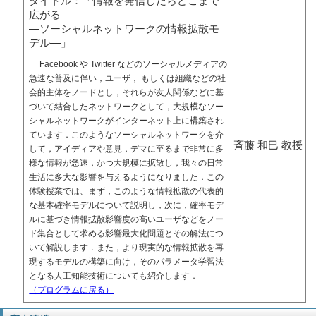
タイトル：「情報を発信したらどこまで
広がる
―ソーシャルネットワークの情報拡散モ
デル―」
Facebook や Twitter などのソーシャルメディアの
急速な普及に伴い，ユーザ， もしくは組織などの社
会的主体をノードとし，それらが友人関係などに基
づいて結合したネットワークとして，大規模なソー
シャルネットワークがインターネット上に構築され
ています．このようなソーシャルネットワークを介
斉藤 和巳 教授
して，アイディアや意見，デマに至るまで非常に多
様な情報が急速，かつ大規模に拡散し，我々の日常
生活に多大な影響を与えるようになりました．この
体験授業では、まず，このような情報拡散の代表的
な基本確率モデルについて説明し，次に，確率モデ
ルに基づき情報拡散影響度の高いユーザなどをノー
ド集合として求める影響最大化問題とその解法につ
いて解説します．また，より現実的な情報拡散を再
現するモデルの構築に向け，そのパラメータ学習法
となる人工知能技術についても紹介します．
（プログラムに戻る）