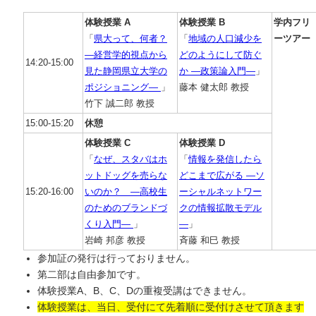
体験授業 A
体験授業 B
学内フリ
「
県大って、何者？
「
地域の人口減少を
ーツアー
―経営学的視点から
どのようにして防ぐ
14:20-15:00
見た静岡県立大学の
か ―政策論入門―
」
ポジショニング―
」
藤本 健太郎 教授
竹下 誠二郎 教授
15:00-15:20
休憩
体験授業 C
体験授業 D
「
なぜ、スタバはホ
「
情報を発信したら
ットドッグを売らな
どこまで広がる ―ソ
15:20-16:00
いのか？ ―高校生
ーシャルネットワー
のためのブランドづ
クの情報拡散モデル
くり入門―
」
―
」
岩崎 邦彦 教授
斉藤 和巳 教授
参加証の発行は行っておりません。
第二部は自由参加です。
体験授業A、B、C、Dの重複受講はできません。
体験授業は、当日、受付にて先着順に受付けさせて頂きます