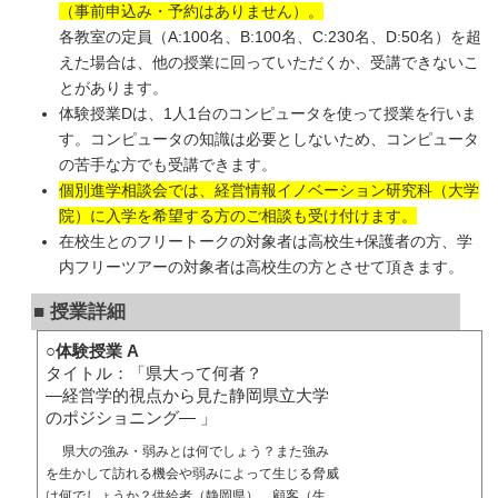
（事前申込み・予約はありません）。
各教室の定員（A:100名、B:100名、C:230名、D:50名）を超
えた場合は、他の授業に回っていただくか、受講できないこ
とがあります。
体験授業Dは、1人1台のコンピュータを使って授業を行いま
す。コンピュータの知識は必要としないため、コンピュータ
の苦手な方でも受講できます。
個別進学相談会では、経営情報イノベーション研究科（大学
院）に入学を希望する方のご相談も受け付けます。
在校生とのフリートークの対象者は高校生+保護者の方、学
内フリーツアーの対象者は高校生の方とさせて頂きます。
■ 授業詳細
○体験授業 A
タイトル：「県大って何者？
―経営学的視点から見た静岡県立大学
のポジショニング― 」
県大の強み・弱みとは何でしょう？また強み
を生かして訪れる機会や弱みによって生じる脅威
は何でしょうか？供給者（静岡県）、顧客（生