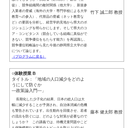
徒）、競争組織間の敵対関係（他大学）、新規参
入業者の脅威（海外の大学・専門学校による大学
竹下 誠二郎 教授
教育への参入）、代替品の脅威（ネット教育な
ど）の要因を分析し、経営学的見地から県大のポ
ジショニングを明らかにします。そして県大のコ
ア・コンピタンス（競合している組織に真似がで
きない、競争優位をもたらす能力）を再認識し、
競争優位戦略論から見た今後の静岡県立大学の姿
について論じます。
（プログラムに戻る）
○体験授業 B
タイトル：「地域の人口減少をどのよ
うにして防ぐか
―政策論入門―」
長期化した少子化の結果、日本の総人口は大
幅に減少することが予測され、自治体消滅の危機
も警告されています。出生動向を回復させ、若者
藤本 健太郎 教授
の流出を防ぐには、どのような対策が必要なので
しょうか？ この講義では、待機児童問題やこど
も保険構想など最近のトピックを取り上げなが