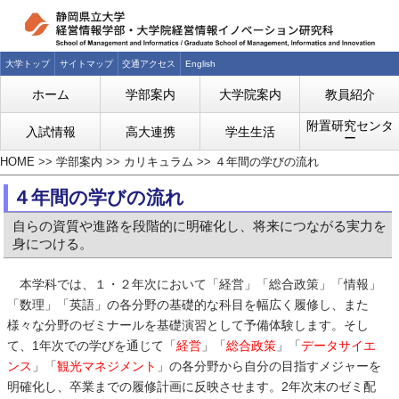
大学トップ
サイトマップ
交通アクセス
English
ホーム
学部案内
大学院案内
教員紹介
附置研究センタ
入試情報
高大連携
学生生活
ー
HOME
>>
学部案内
>>
カリキュラム
>>
４年間の学びの流れ
４年間の学びの流れ
自らの資質や進路を段階的に明確化し、将来につながる実力を
身につける。
本学科では、１・２年次において「経営」「総合政策」「情報」
「数理」「英語」の各分野の基礎的な科目を幅広く履修し、また
様々な分野のゼミナールを基礎演習として予備体験します。そし
て、1年次での学びを通じて「
経営
」「
総合政策
」「
データサイエ
ンス
」「
観光マネジメント
」の各分野から自分の目指すメジャーを
明確化し、卒業までの履修計画に反映させます。2年次末のゼミ配